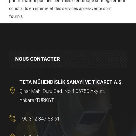
par ordinateur pour les centrales d’enrobage sont également
construits en interne et des services après-vente sont
fournis.
NOUS CONTACTER
TETA MÜHENDİSLİK SANAYİ VE TİCARET A.Ş.
Çınar Mah. Duru Cad. No:4 06750 Akyurt,
Ankara/TÜRKİYE
+90 312 847 53 61