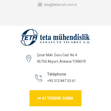
teta@tetamuh.com.tr
Çınar Mah. Duru Cad. No:4
06750 Akyurt, Ankara/TÜRKİYE
Téléphone
+90 312 847 53 61
ATTEINDRE SIGMA