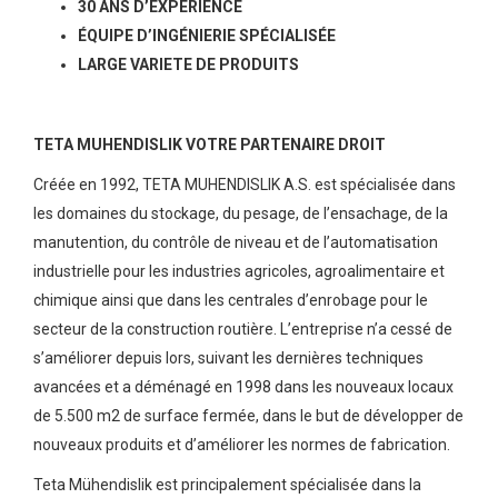
30 ANS D’EXPERIENCE
ÉQUIPE D’INGÉNIERIE SPÉCIALISÉE
Türkçe
EXTRACTEUR VIBRANTE
CONDITIONNEUSES POUR SACS A VALVE
TRANSPORTEUR A CHAINE
INDICATEUR DE NIVEAU CONTINU
AUTOMATION INDUSTRIELLE
LARGE VARIETE DE PRODUITS
CONDITIONNEUSES A CARROUSEL
TRANSPORTEURS A BANDE DE TYPE FERME
INDICATEUR DE NIVEAU DE TYPE LEVIER ROTATIF
SYSTEME DE MOUILLAGE DE BLE
TETA MUHENDISLIK VOTRE PARTENAIRE DROIT
ENSACHEUSES AUTOMATIQUE POUR SACS
VIS DE DOSAGE
INDICATEUR DE NIVEAU DE DIAPHRAGME
APPAREILS DE DECHARGEMENT PORTUAIRES
Créée en 1992, TETA MUHENDISLIK A.S. est spécialisée dans
les domaines du stockage, du pesage, de l’ensachage, de la
PNEMAUTIQUES
PESEUSE DE CONTROLE ELECTRONIQUE
manutention, du contrôle de niveau et de l’automatisation
LES SEPARATORS MAGNETIQUES
industrielle pour les industries agricoles, agroalimentaire et
SYSTEME DE CONTROLE DE RENDEMENT
chimique ainsi que dans les centrales d’enrobage pour le
RUGULATEUR DE FLUX
secteur de la construction routière. L’entreprise n’a cessé de
s’améliorer depuis lors, suivant les dernières techniques
avancées et a déménagé en 1998 dans les nouveaux locaux
de 5.500 m2 de surface fermée, dans le but de développer de
nouveaux produits et d’améliorer les normes de fabrication.
Teta Mühendislik est principalement spécialisée dans la