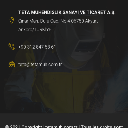
TETA MÜHENDİSLİK SANAYİ VE TİCARET A.Ş.
Çınar Mah. Duru Cad. No:4 06750 Akyurt,
Ankara/TÜRKİYE
+90 312 847 53 61
teta@tetamuh.com.tr
© 2021 Copyright | tetamuh.com.tr | Tous les droits sont