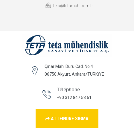
teta@tetamuh.com.tr
Çınar Mah. Duru Cad. No:4
06750 Akyurt, Ankara/TÜRKİYE
Téléphone
+90 312 847 53 61
ATTEINDRE SIGMA